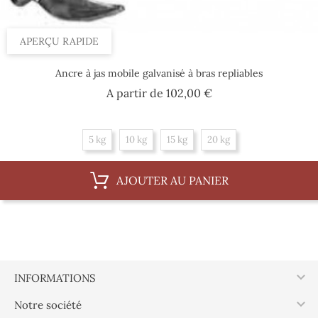
APERÇU RAPIDE
Ancre à jas mobile galvanisé à bras repliables
Prix
A partir de
102,00 €
5 kg
10 kg
15 kg
20 kg
AJOUTER AU PANIER

INFORMATIONS

Notre société