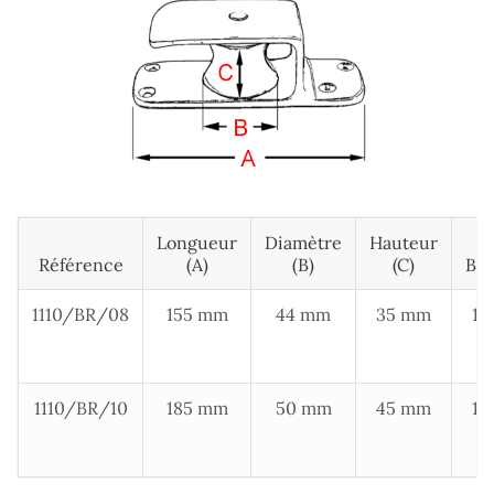
Longueur
Diamètre
Hauteur
Référence
(A)
(B)
(C)
Bou
1110/BR/08
155 mm
44 mm
35 mm
10.
1
m
1110/BR/10
185 mm
50 mm
45 mm
12.
1
m