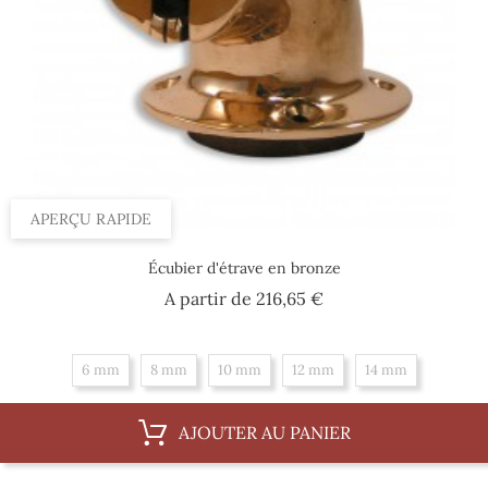
APERÇU RAPIDE
Écubier d'étrave en bronze
Prix
A partir de
216,65 €
6 mm
8 mm
10 mm
12 mm
14 mm
AJOUTER AU PANIER