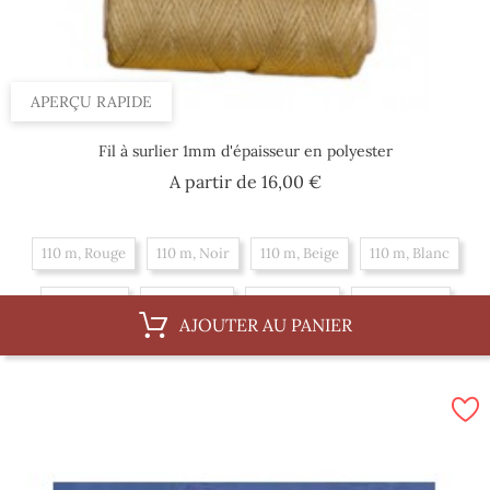
APERÇU RAPIDE
Fil à surlier 1mm d'épaisseur en polyester
Prix
A partir de
16,00 €
110 m, Rouge
110 m, Noir
110 m, Beige
110 m, Blanc
55 m, Noir
55 m, Beige
55 m, Blanc
55 m, Rouge
AJOUTER AU PANIER