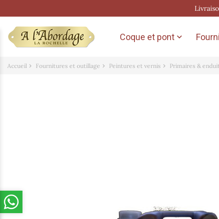
Livrais
Coque et pont
Fourni

Accueil
Fournitures et outillage
Peintures et vernis
Primaires & endui