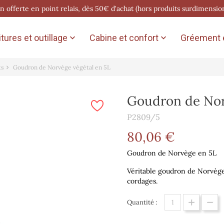
on offerte en point relais, dès 50€ d'achat (hors produits surdimensio
tures et outillage
Cabine et confort
Gréement e


ts
Goudron de Norvège végétal en 5L
Goudron de Nor
P2809/5
80,06 €
Goudron de Norvège en 5L
Véritable goudron de Norvège 
cordages.
Quantité :