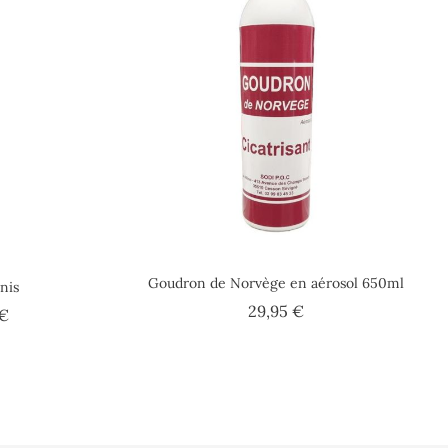
Goudron de Norvège en aérosol 650ml
nis
Prix
29,95 €
Prix
 €