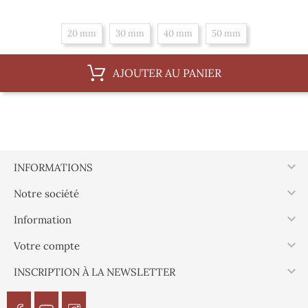
20 mm
30 mm
40 mm
50 mm
AJOUTER AU PANIER

INFORMATIONS

Notre société

Information

Votre compte

INSCRIPTION À LA NEWSLETTER