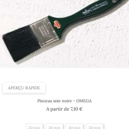
APERÇU RAPIDE
Pinceau soie noire - OMEGA
Prix
A partir de
7,10 €
20 mm
30 mm
40 mm
50 mm