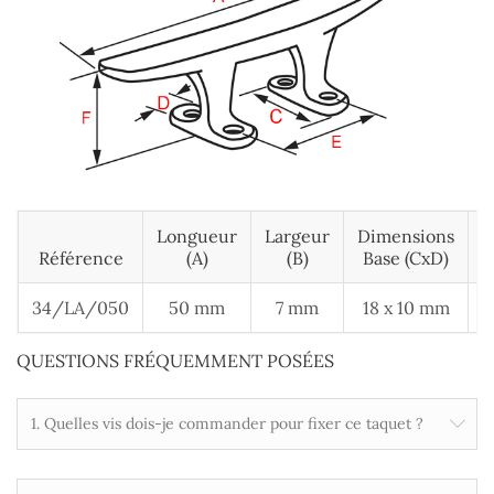
Longueur
Largeur
Dimensions
E
Référence
(A)
(B)
Base (cxD)
34/LA/050
50 mm
7 mm
18 x 10 mm
QUESTIONS FRÉQUEMMENT POSÉES
1. Quelles vis dois-je commander pour fixer ce taquet ?