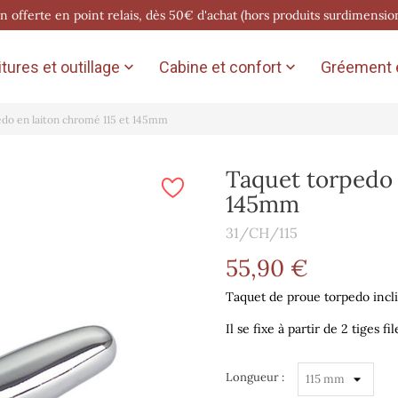
on offerte en point relais, dès 50€ d'achat (hors produits surdimensio
tures et outillage
Cabine et confort
Gréement e


do en laiton chromé 115 et 145mm
Taquet torpedo 
145mm
31/CH/115
55,90 €
Taquet de proue torpedo incli
Il se fixe à partir de 2 tiges f
Longueur :