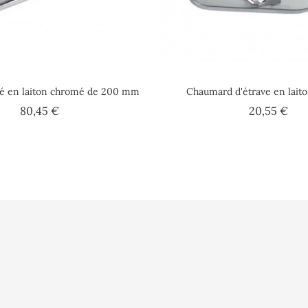
iné en laiton chromé de 200 mm
Chaumard d'étrave en lait
Prix
Pri
80,45 €
20,55 €
lisation
Vidéo
Informations pe
sé
Presse
Commandes