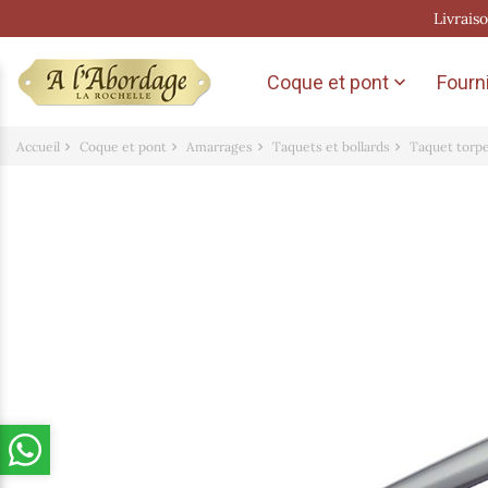
Livrais
Coque et pont
Fourni

Accueil
Coque et pont
Amarrages
Taquets et bollards
Taquet torpe