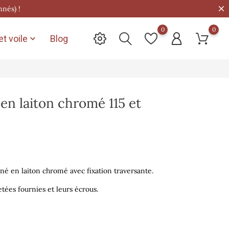
nnés) !
0
0
t voile
Blog

en laiton chromé 115 et
né en laiton chromé avec fixation traversante.
iletées fournies et leurs écrous.