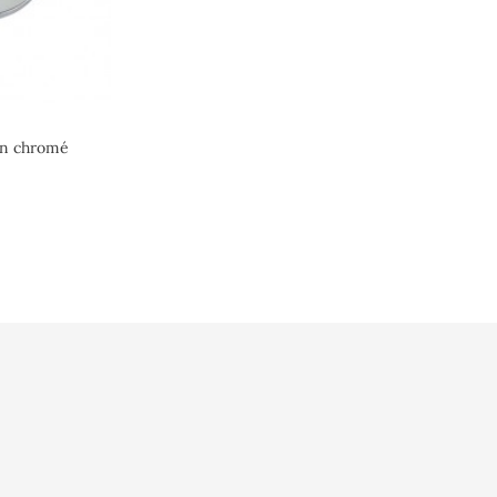
on chromé
x
rsonnelles