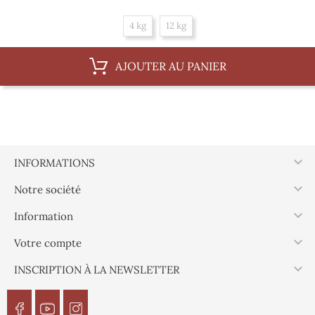
4 kg
12 kg
AJOUTER AU PANIER

INFORMATIONS

Notre société

Information

Votre compte

INSCRIPTION À LA NEWSLETTER