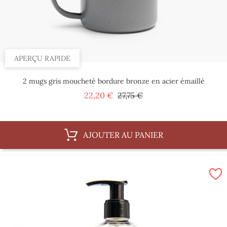
APERÇU RAPIDE
2 mugs gris moucheté bordure bronze en acier émaillé
Prix
Prix
22,20 €
27,75 €
de
base
AJOUTER AU PANIER