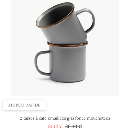
APERÇU RAPIDE
2 tasses à café émaillées gris foncé mouchetées
Prix
Prix
21,12 €
26,40 €