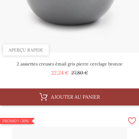
APERÇU RAPIDE
2 assiettes creuses émail gris pierre cerclage bronze
Prix
Prix
22,24 €
27,80 €
de
base
AJOUTER AU PANIER
PROMO !
-20%