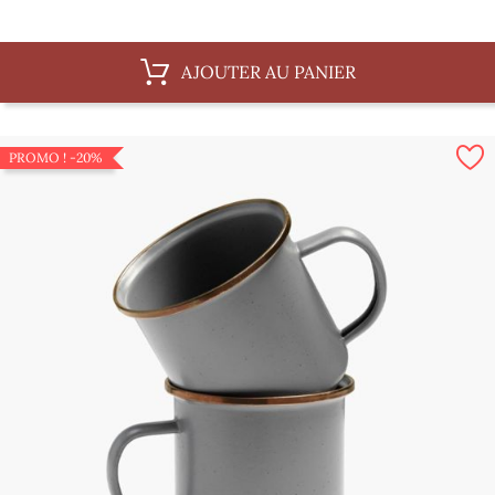
de
base
AJOUTER AU PANIER
PROMO !
-20%