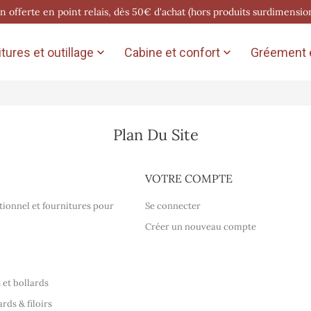
on offerte en point relais, dès 50€ d'achat (hors produits surdimensio
tures et outillage
Cabine et confort
Gréement e


Plan Du Site
VOTRE COMPTE
itionnel et fournitures pour
Se connecter
Créer un nouveau compte
 et bollards
ds & filoirs