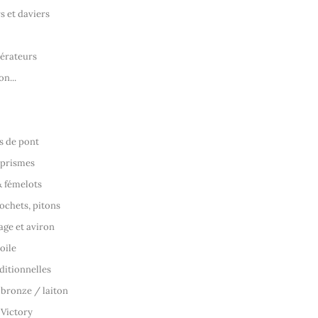
s et daviers
aérateurs
on...
s de pont
 prismes
& fémelots
ochets, pitons
ge et aviron
oile
ditionnelles
 bronze / laiton
 Victory