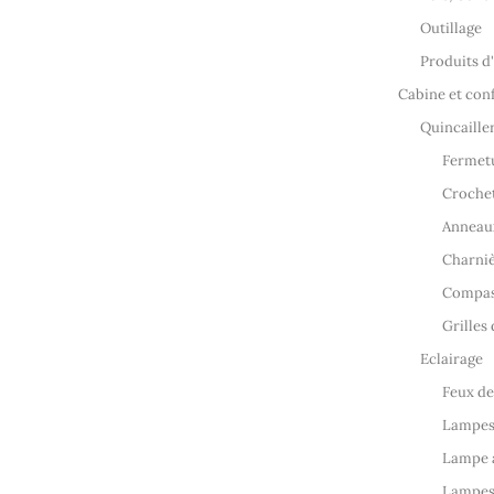
Outillage
Produits d
Cabine et con
Quincaille
Fermet
Croche
Anneaux
Charniè
Compas
Grilles 
Eclairage
Feux de
Lampes
Lampe à
Lampes