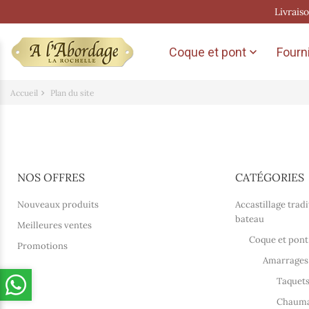
Livrais
Coque et pont
Fourni

Accueil
Plan du site
NOS OFFRES
CATÉGORIES
Nouveaux produits
Accastillage trad
bateau
Meilleures ventes
Coque et pont
Promotions
Amarrages
Taquets
Chaumar