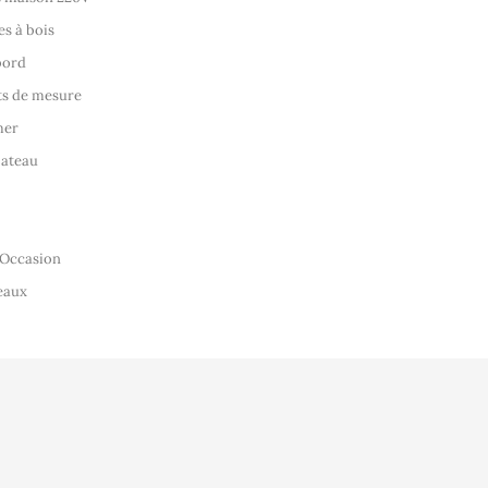
es à bois
bord
ts de mesure
mer
bateau
 Occasion
eaux
lisation
Vidéo
Informations pe