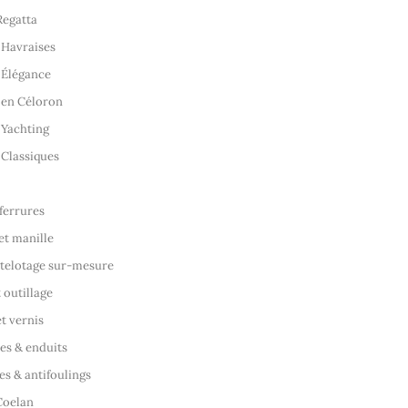
Regatta
 Havraises
 Élégance
 en Céloron
 Yachting
 Classiques
 ferrures
t manille
atelotage sur-mesure
 outillage
t vernis
es & enduits
es & antifoulings
Coelan