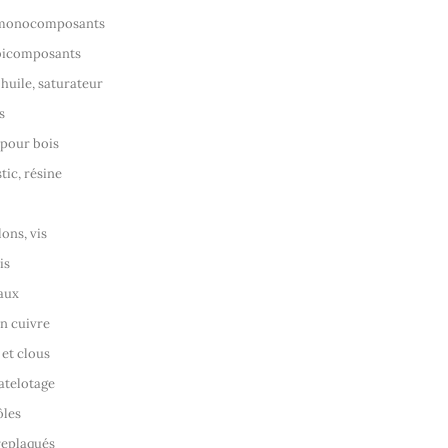
 monocomposants
 bicomposants
 huile, saturateur
s
 pour bois
tic, résine
ons, vis
is
aux
en cuivre
 et clous
matelotage
ôles
replaqués