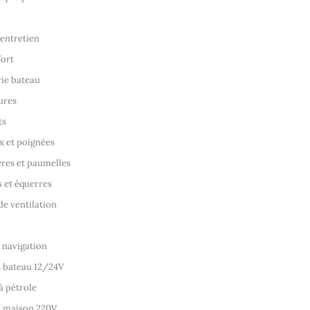
'entretien
fort
rie bateau
ures
ts
 et poignées
res et paumelles
 et équerres
de ventilation
 navigation
 bateau 12/24V
 pétrole
 maison 220V